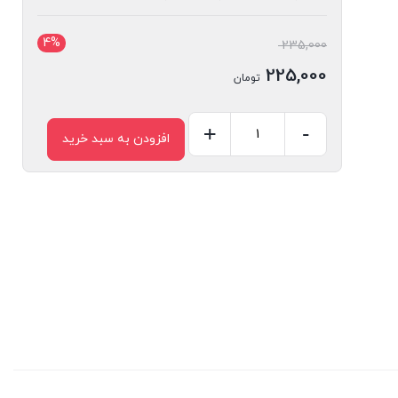
4%
قیمت
235,000
اصلی
225,000
تومان
235,000 تومان
قیمت
بود.
فعلی
-
+
افزودن به سبد خرید
خرید
225,000 تومان
پلی
است.
ژل
تنگ
کننده
برای
بانوان
عدد