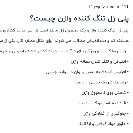
[jwp-video n="1"]
پلی ژل تنگ کننده واژن چیست؟
پلی ژل تنگ کننده واژن، یک محصول ژل مانند است که می تواند گشادی دهان
هستند که باعث انقباض عضلات می شوند. برای مثال عصاره انار، یکی از مو
این ژل ها کارایی و ویژگی های دیگری نیز دارند که در ادامه به برخی از مهم
⦁ انقباض و تنگ شدن دهانه واژن
⦁ افزایش اعتماد به نفس بانوان در روابط جنسی
⦁ رضایت شریک جنسی از رابطه
⦁ کاهش بوی نامطبوع واژن
⦁ قیمت مناسب و کیفیت بالا
⦁ جلوگیری از افتادگی واژن
⦁ حاوی مواد گیاهی و ارگانیک