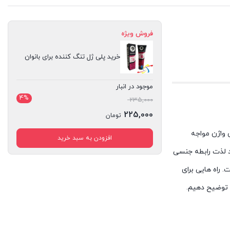
فروش ویژه
خرید پلی ژل تنگ کننده برای بانوان
موجود در انبار
4%
قیمت
235,000
اصلی
225,000
تومان
235,000 تومان
قیمت
 واژن مواجه
افزودن به سبد خرید
بود.
فعلی
د لذت رابطه جنسی
225,000 تومان
 راه هایی برای
است.
 توضیح دهیم.