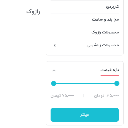
بستن
کاربردی
رازوک
مچ بند و ساعت
محصولات رازوک
محصولات زناشویی
بازه قیمت
حداقل
حداکثر
135,000 تومان
|
75,000 تومان
قیمت
قیمت
فیلتر