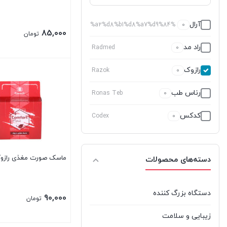
آرال
%d8%a2%d8%b1%d8%a7%d9%84
0
85,000
تومان
راد مد
Radmed
0
رازوک
بستن
Razok
0
رناس طب
Ronas Teb
0
کدکس
Codex
0
ماسک صورت مغذی رازو
دسته‌های محصولات
دستگاه بزرگ کننده
90,000
تومان
زیبایی و سلامت