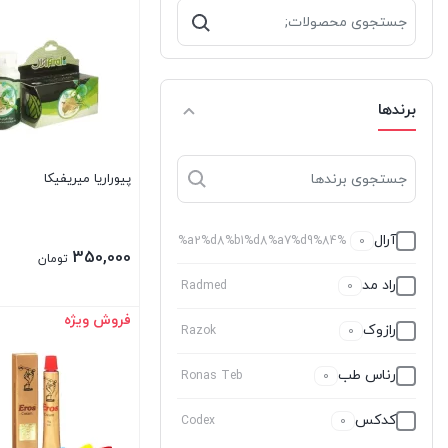
جستجو
برای:
برندها
پیوراریا میریفیکا
آرال
%d8%a2%d8%b1%d8%a7%d9%84
0
350,000
تومان
راد مد
Radmed
0
فروش ویژه
رازوک
بستن
Razok
0
رناس طب
Ronas Teb
0
کدکس
Codex
0