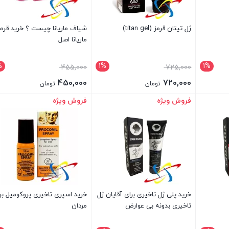
ژل تیتان قرمز (titan gel)
شیاف ماریانا چیست ؟ خرید قر
ماریانا اصل
%
1%
1%
قیمت
قیمت
455,000
725,000
اصلی
اصلی
450,000
720,000
تومان
تومان
ومان
725,000 تومان
455,000 تومان
قیمت
قیمت
فروش ویژه
فروش ویژه
بستن
بستن
بود.
بود.
فعلی
فعلی
720,000 تومان
450,000 تومان
است.
است.
خرید پلی ژل تاخیری برای آقایان ژل
خرید اسپری تاخیری پروکومیل بر
تاخیری بدونه بی عوارض
مردان