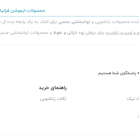
490,000 تومان
490,000 تومان
است.
است.
کننده محصولات زناشویی و
توانبخشی جنسی
برای کمک به یک رابطه ایده ال 
وم و اسپری تاخیری
برای د
رمان زود انزالی و نعوظ
و محصولات توانبخشی جنس
راهنمای خرید
ث نیک
نکات زناشویی