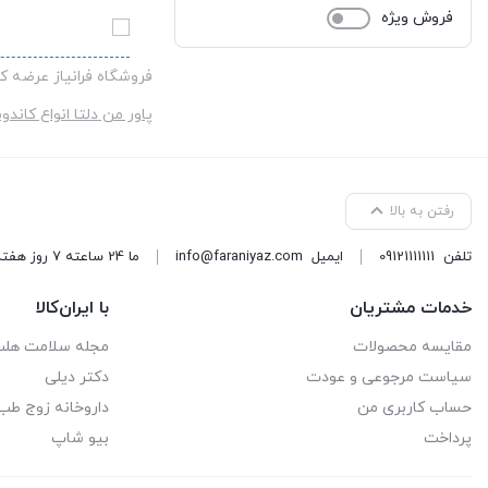
490,000 تومان
فروش ویژه
است.
فروشگاه فرانیاز عرضه 
پاور من دلتا انواع کاند
رفتن به بالا
تلفن
09121111111
ایمیل
info@faraniyaz.com
ما 24 ساعته 7 روز هفته پاسخگوی شما هستیم.
خدمات مشتریان
با ایران‌کالا
مقایسه محصولات
مجله سلامت هل
سیاست مرجوعی و عودت
دکتر دیلی
حساب کاربری من
داروخانه زوج طب
پرداخت
بیو شاپ