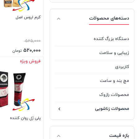
کرم اروس اصل
دسته‌های محصولات
دستگاه بزرگ کننده
قیمت
525,000
اصلی
520,000
تومان
زیبایی و سلامت
525,000 ت
قیمت
فروش ویژه
بستن
کاربردی
بود.
فعلی
520,000 تومان
مچ بند و ساعت
است.
محصولات رازوک
محصولات زناشویی
پلی ژل روان کننده
بازه قیمت